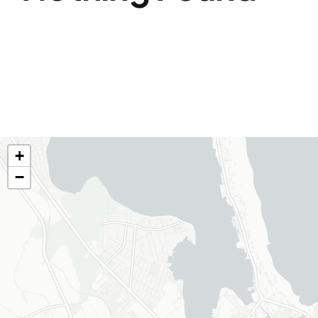
Evenimente
Hartă
+
−