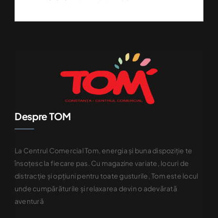
Despre TOM
La Centrul Comercial Tom, energia și buna dispoziție te
însoțesc la fiecare pas. Cu magazine variate, locuri de
distracție și opțiuni pentru toate gusturile, Tom este locul
unde cumpărăturile și relaxarea devin o adevărată
aventură