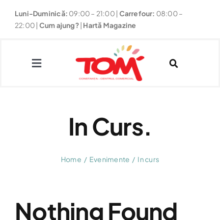
Skip
Luni-Duminică:
09:00 – 21:00
|
Carrefour:
08:00 –
to
22:00 |
Cum ajung?
|
Hartă Magazine
content
Toggle
Navigation
Magazine
In Curs.
Restaurante
Home
Evenimente
In curs
Fun
Noutăți & Promoții
Nothing Found