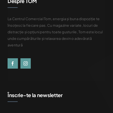
Despre TOM
La Centrul Comercial Tom, energia și buna dispoziție te
însoțesc la fiecare pas. Cu magazine variate, locuri de
distracție și opțiuni pentru toate gusturile, Tom este locul
unde cumpărăturile și relaxarea devin o adevărată
aventură
Înscrie-te la newsletter