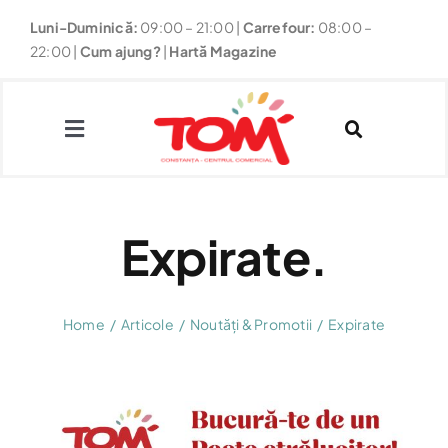
Skip
Luni-Duminică:
09:00 – 21:00
|
Carrefour:
08:00 –
to
22:00 |
Cum ajung?
|
Hartă Magazine
content
Toggle
Navigation
Magazine
Expirate.
Restaurante
Home
Articole
Noutăți & Promotii
Expirate
Fun
Noutăți & Promoții