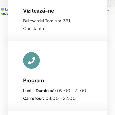
Leaflet
|
Map tiles by
CARTO
, under
CC BY 3.0
. Data by
OpenStreetMap
,
Vizitează-ne
under ODbL.
Bulevardul Tomis nr. 391,
Constanța
Program
Luni – Duminică:
09:00 – 21:00
Carrefour:
08:00 – 22:00