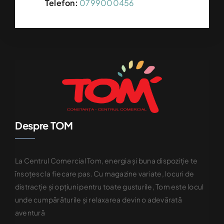
Telefon:
0799000456
Despre TOM
La Centrul Comercial Tom, energia și buna dispoziție te
însoțesc la fiecare pas. Cu magazine variate, locuri de
distracție și opțiuni pentru toate gusturile, Tom este locul
unde cumpărăturile și relaxarea devin o adevărată
aventură