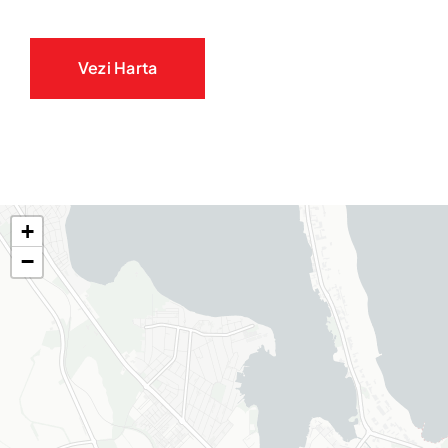
Vezi Harta
+
−