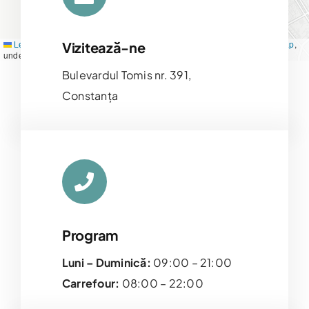
Leaflet
|
Map tiles by
CARTO
, under
CC BY 3.0
. Data by
OpenStreetMap
,
Vizitează-ne
under ODbL.
Bulevardul Tomis nr. 391,
Constanța
Program
Luni – Duminică:
09:00 – 21:00
Carrefour:
08:00 – 22:00