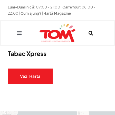
Skip
Luni-Duminică:
09:00 – 21:00
|
Carrefour:
08:00 –
to
22:00 |
Cum ajung?
|
Hartă Magazine
content
Toggle
Navigation
Tabac Xpress
Magazine
Restaurante
Vezi Harta
Fun
Noutăți & Promoții