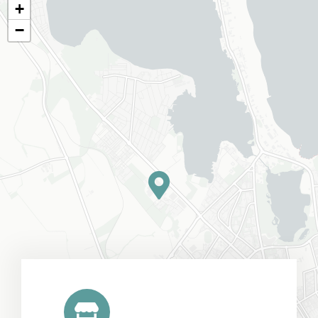
Evenimente
+
−
Hartă