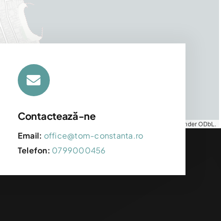
Contactează-ne
Map tiles by
CARTO
, under
CC BY 3.0
. Data by
OpenStreetMap
, under ODbL.
Email:
office@tom-constanta.ro
Telefon:
0799000456