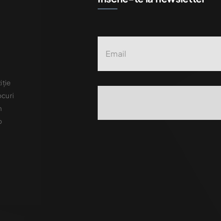
iție
ocuri
m
o