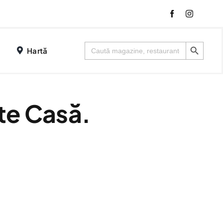
Search Button
Search
Hartă
for:
te Casă.