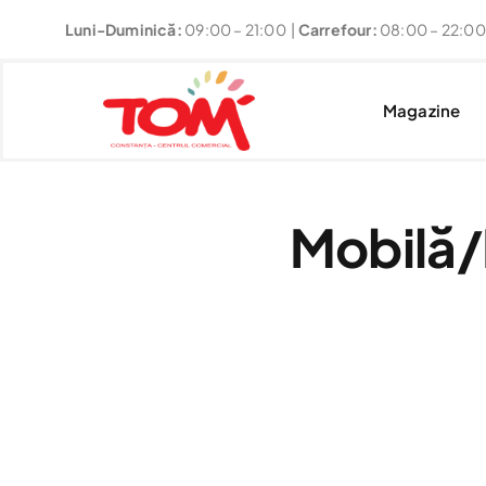
Skip
Luni-Duminică:
09:00 – 21:00 |
Carrefour:
08:00 – 22:00
to
content
Magazine
Mobilă/