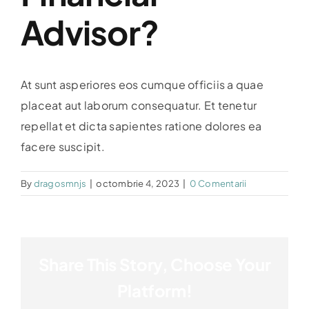
Evenimente
Advisor?
Hartă
At sunt asperiores eos cumque officiis a quae
placeat aut laborum consequatur. Et tenetur
repellat et dicta sapientes ratione dolores ea
facere suscipit.
By
dragosmnjs
|
octombrie 4, 2023
|
0 Comentarii
Share This Story, Choose Your
Platform!