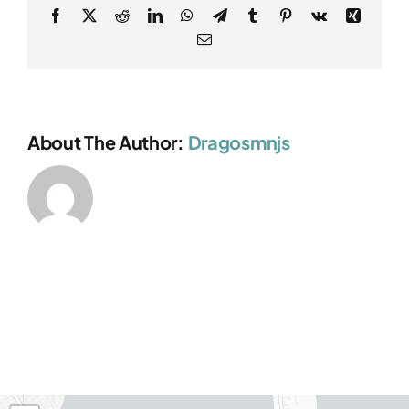
Facebook
X
Reddit
LinkedIn
WhatsApp
Telegram
Tumblr
Pinterest
Vk
Xing
E-
mail:
About The Author:
Dragosmnjs