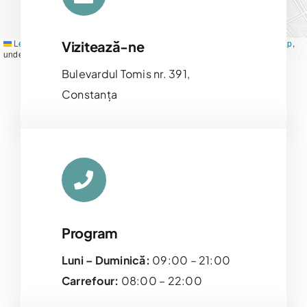
Leaflet
|
Map tiles by
CARTO
, under
CC BY 3.0
. Data by
OpenStreetMap
,
Vizitează-ne
under ODbL.
Bulevardul Tomis nr. 391,
Constanța
Program
Luni – Duminică:
09:00 – 21:00
Carrefour:
08:00 – 22:00