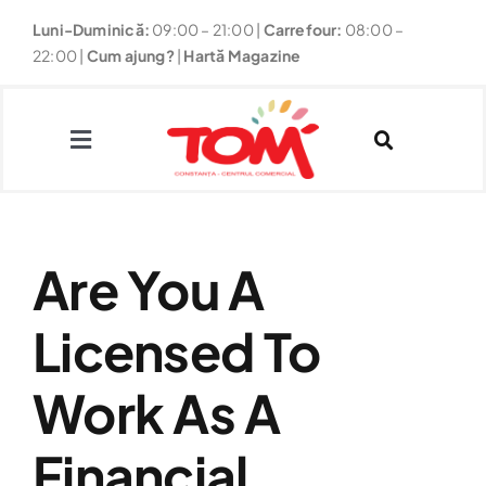
Skip
Luni-Duminică:
09:00 – 21:00
|
Carrefour:
08:00 –
to
22:00 |
Cum ajung?
|
Hartă Magazine
content
Toggle
Navigation
Magazine
Are You A
Restaurante
Licensed To
Fun
Work As A
Noutăți & Promoții
Financial