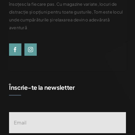
însoțesc la fiecare pas. Cu magazine variate, locuri de
distracție și opțiuni pentru toate gusturile, Tom este locul
unde cumpărăturile și relaxarea devin o adevărată
aventură
Înscrie-te la newsletter