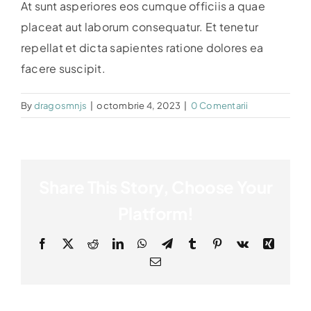
Evenimente
At sunt asperiores eos cumque officiis a quae
placeat aut laborum consequatur. Et tenetur
Hartă
repellat et dicta sapientes ratione dolores ea
facere suscipit.
By
dragosmnjs
|
octombrie 4, 2023
|
0 Comentarii
Share This Story, Choose Your
Platform!
Facebook
X
Reddit
LinkedIn
WhatsApp
Telegram
Tumblr
Pinterest
Vk
Xing
E-
mail: